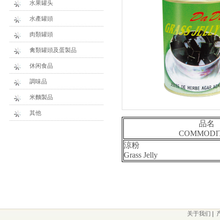
水果罐头
水產罐頭
肉類罐頭
禽類罐頭及蛋製品
休闲食品
調味品
米麵製品
其他
品名
COMMODIT
涼粉
Grass Jelly
关于我们
|