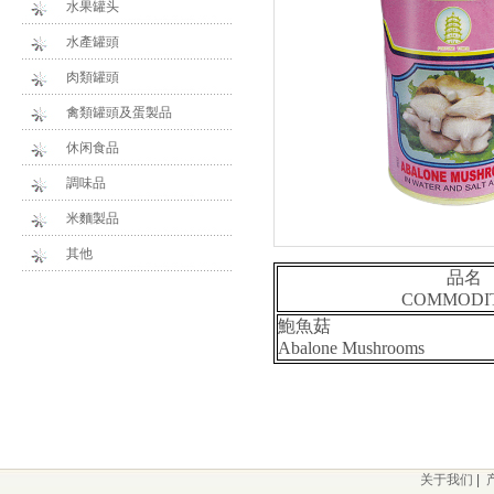
水果罐头
水產罐頭
肉類罐頭
禽類罐頭及蛋製品
休闲食品
調味品
米麵製品
其他
品名
COMMODIT
鮑魚菇
Abalone Mushrooms
关于我们
|